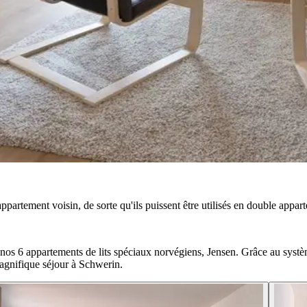
partement voisin, de sorte qu'ils puissent être utilisés en double appar
nos 6 appartements de lits spéciaux norvégiens, Jensen. Grâce au systè
magnifique séjour à Schwerin.