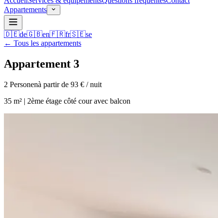
Accueil
Services & équipements
Questions fréquentes
Contact
Appartements
🇩🇪
de
🇬🇧
en
🇫🇷
fr
🇸🇪
se
←
Tous les appartements
Appartement 3
2
Personen
à partir de 93 € / nuit
35 m² | 2ème étage côté cour avec balcon