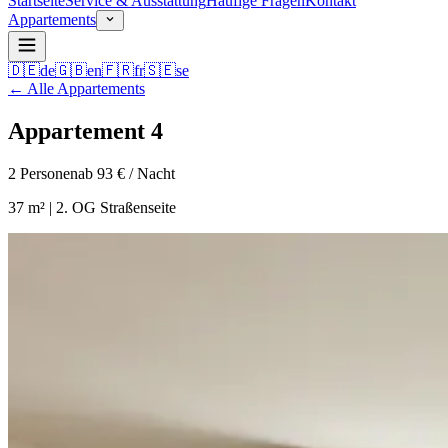
Startseite
Service & Ausstattung
Häufige Fragen
Kontakt
Appartements
🇩🇪
de
🇬🇧
en
🇫🇷
fr
🇸🇪
se
←
Alle Appartements
Appartement 4
2
Personen
ab 93 € / Nacht
37 m² | 2. OG Straßenseite